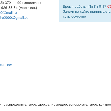
5) 372-11-90 (многокан.)
Время работы: Пн-Пт 9-17
С
) 926-38-84 (многокан.)
Заявки на сайте принимаютс
00@mail.ru
круглосуточно
dro2000@gmail.com
станкам
и: распределительное, дросселирующее, вспомогательное, контро