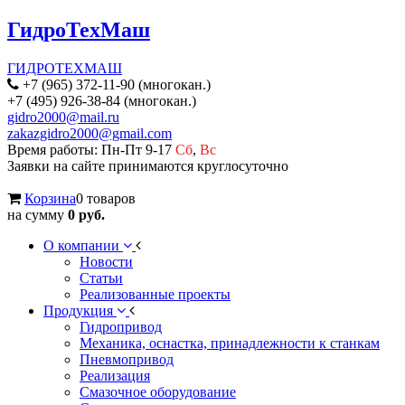
ГидроТехМаш
ГИДРОТЕХМАШ
+7 (965) 372-11-90 (многокан.)
+7 (495) 926-38-84 (многокан.)
gidro2000@mail.ru
zakazgidro2000@gmail.com
Время работы: Пн-Пт 9-17
Сб
,
Вс
Заявки на сайте принимаются круглосуточно
Корзина
0 товаров
на сумму
0 руб.
О компании
Новости
Статьи
Реализованные проекты
Продукция
Гидропривод
Механика, оснастка, принадлежности к станкам
Пневмопривод
Реализация
Смазочное оборудование