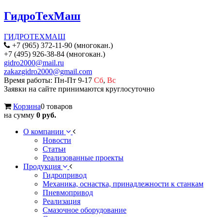
ГидроТехМаш
ГИДРОТЕХМАШ
+7 (965) 372-11-90 (многокан.)
+7 (495) 926-38-84 (многокан.)
gidro2000@mail.ru
zakazgidro2000@gmail.com
Время работы: Пн-Пт 9-17
Сб
,
Вс
Заявки на сайте принимаются круглосуточно
Корзина
0 товаров
на сумму
0 руб.
О компании
Новости
Статьи
Реализованные проекты
Продукция
Гидропривод
Механика, оснастка, принадлежности к станкам
Пневмопривод
Реализация
Смазочное оборудование