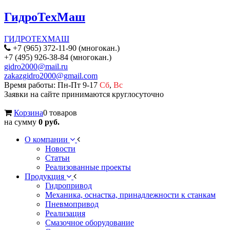
ГидроТехМаш
ГИДРОТЕХМАШ
+7 (965) 372-11-90 (многокан.)
+7 (495) 926-38-84 (многокан.)
gidro2000@mail.ru
zakazgidro2000@gmail.com
Время работы: Пн-Пт 9-17
Сб
,
Вс
Заявки на сайте принимаются круглосуточно
Корзина
0 товаров
на сумму
0 руб.
О компании
Новости
Статьи
Реализованные проекты
Продукция
Гидропривод
Механика, оснастка, принадлежности к станкам
Пневмопривод
Реализация
Смазочное оборудование