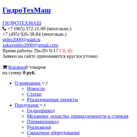
ГидроТехМаш
ГИДРОТЕХМАШ
+7 (965) 372-11-90 (многокан.)
+7 (495) 926-38-84 (многокан.)
gidro2000@mail.ru
zakazgidro2000@gmail.com
Время работы: Пн-Пт 9-17
Сб
,
Вс
Заявки на сайте принимаются круглосуточно
Корзина
0 товаров
на сумму
0 руб.
О компании
Новости
Статьи
Реализованные проекты
Продукция
Гидропривод
Механика, оснастка, принадлежности к станкам
Пневмопривод
Реализация
Смазочное оборудование