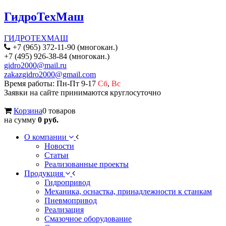
ГидроТехМаш
ГИДРОТЕХМАШ
+7 (965) 372-11-90 (многокан.)
+7 (495) 926-38-84 (многокан.)
gidro2000@mail.ru
zakazgidro2000@gmail.com
Время работы: Пн-Пт 9-17
Сб
,
Вс
Заявки на сайте принимаются круглосуточно
Корзина
0 товаров
на сумму
0 руб.
О компании
Новости
Статьи
Реализованные проекты
Продукция
Гидропривод
Механика, оснастка, принадлежности к станкам
Пневмопривод
Реализация
Смазочное оборудование