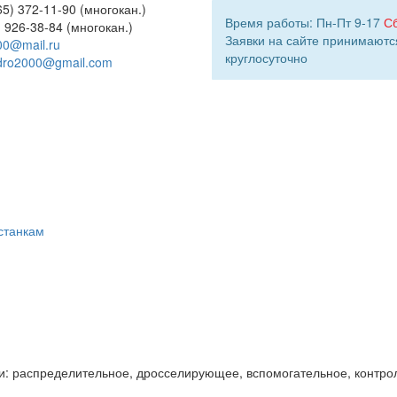
5) 372-11-90 (многокан.)
Время работы: Пн-Пт 9-17
С
) 926-38-84 (многокан.)
Заявки на сайте принимаютс
00@mail.ru
круглосуточно
dro2000@gmail.com
станкам
и: распределительное, дросселирующее, вспомогательное, контро