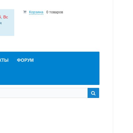
Корзина
0 товаров
б
,
Вс
я
КТЫ
ФОРУМ