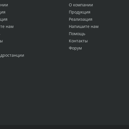
ании
О компании
ция
Продукция
ация
Реализация
те нам
Напишите нам
ь
Помощь
ты
Контакты
Форум
идростанции