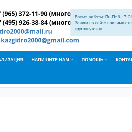
 (965) 372-11-90 (многокан.)
Время работы: Пн-Пт 9-17
С
7 (495) 926-38-84 (многокан.)
Заявки на сайте принимаютс
круглосуточно
idro2000@mail.ru
akazgidro2000@gmail.com
АЛИЗАЦИЯ
НАПИШИТЕ НАМ
ПОМОЩЬ
КОНТА