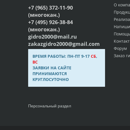
О комп
+7 (965) 372-11-90
Продук
(многокан.)
Реализ
+7 (495) 926-38-84
Напиши
(многокан.)
Помощ
gidro2000@mail.ru
Контак
zakazgidro2000@gmail.com
Форум
Заказ г
ВРЕМЯ РАБОТЫ: ПН-ПТ 9-17
СБ
,
ВС
ЗАЯВКИ НА САЙТЕ
ПРИНИМАЮТСЯ
КРУГЛОСУТОЧНО
Персональный раздел