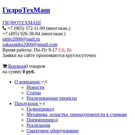
ГидроТехМаш
ГИДРОТЕХМАШ
+7 (965) 372-11-90 (многокан.)
+7 (495) 926-38-84 (многокан.)
gidro2000@mail.ru
zakazgidro2000@gmail.com
Время работы: Пн-Пт 9-17
Сб
,
Вс
Заявки на сайте принимаются круглосуточно
Корзина
0 товаров
на сумму
0 руб.
О компании
Новости
Статьи
Реализованные проекты
Продукция
Гидропривод
Механика, оснастка, принадлежности к станкам
Пневмопривод
Реализация
Смазочное оборудование