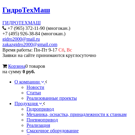
ГидроТехМаш
ГИДРОТЕХМАШ
+7 (965) 372-11-90 (многокан.)
+7 (495) 926-38-84 (многокан.)
gidro2000@mail.ru
zakazgidro2000@gmail.com
Время работы: Пн-Пт 9-17
Сб
,
Вс
Заявки на сайте принимаются круглосуточно
Корзина
0 товаров
на сумму
0 руб.
О компании
Новости
Статьи
Реализованные проекты
Продукция
Гидропривод
Механика, оснастка, принадлежности к станкам
Пневмопривод
Реализация
Смазочное оборудование