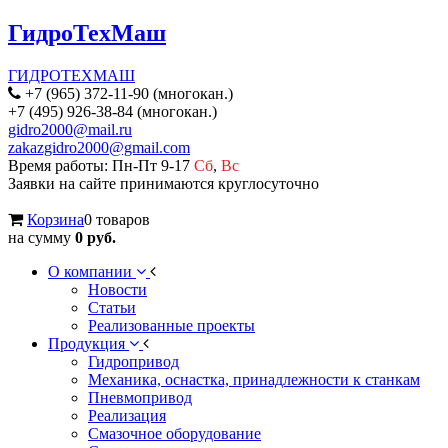
ГидроТехМаш
ГИДРОТЕХМАШ
+7 (965) 372-11-90 (многокан.)
+7 (495) 926-38-84 (многокан.)
gidro2000@mail.ru
zakazgidro2000@gmail.com
Время работы: Пн-Пт 9-17
Сб
,
Вс
Заявки на сайте принимаются круглосуточно
Корзина
0 товаров
на сумму
0 руб.
О компании
Новости
Статьи
Реализованные проекты
Продукция
Гидропривод
Механика, оснастка, принадлежности к станкам
Пневмопривод
Реализация
Смазочное оборудование