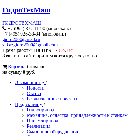
ГидроТехМаш
ГИДРОТЕХМАШ
+7 (965) 372-11-90 (многокан.)
+7 (495) 926-38-84 (многокан.)
gidro2000@mail.ru
zakazgidro2000@gmail.com
Время работы: Пн-Пт 9-17
Сб
,
Вс
Заявки на сайте принимаются круглосуточно
Корзина
0 товаров
на сумму
0 руб.
О компании
Новости
Статьи
Реализованные проекты
Продукция
Гидропривод
Механика, оснастка, принадлежности к станкам
Пневмопривод
Реализация
Смазочное оборудование