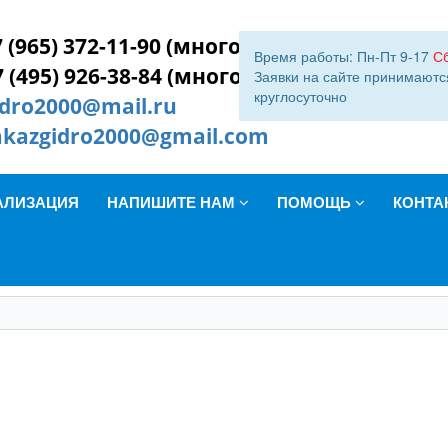
 (965) 372-11-90 (многокан.)
Время работы: Пн-Пт 9-17
С
7 (495) 926-38-84 (многокан.)
Заявки на сайте принимаютс
круглосуточно
idro2000@mail.ru
akazgidro2000@gmail.com
АЛИЗАЦИЯ
НАПИШИТЕ НАМ
ПОМОЩЬ
КОНТА