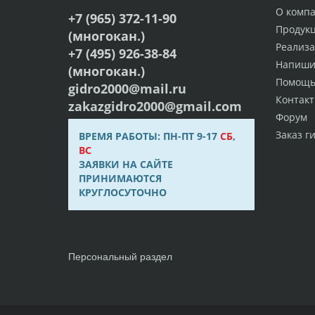
О комп
+7 (965) 372-11-90
Продук
(многокан.)
Реализ
+7 (495) 926-38-84
Напиши
(многокан.)
Помощ
gidro2000@mail.ru
Контак
zakazgidro2000@gmail.com
Форум
Заказ г
ВРЕМЯ РАБОТЫ: ПН-ПТ 9-17
СБ
,
ВС
ЗАЯВКИ НА САЙТЕ
ПРИНИМАЮТСЯ
КРУГЛОСУТОЧНО
Персональный раздел