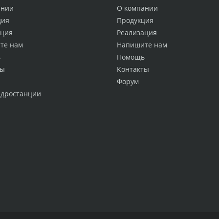
ании
О компании
ция
Продукция
ация
Реализация
те нам
Напишите нам
ь
Помощь
ты
Контакты
Форум
идростанции