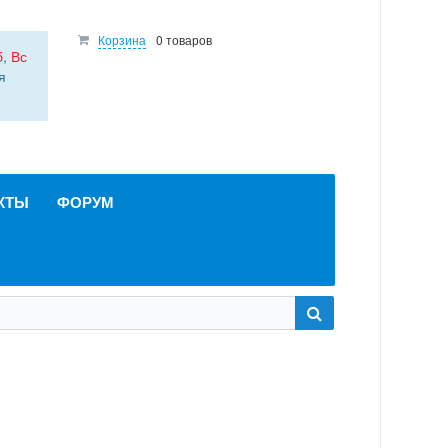
Корзина
0 товаров
б
,
Вс
я
КТЫ
ФОРУМ