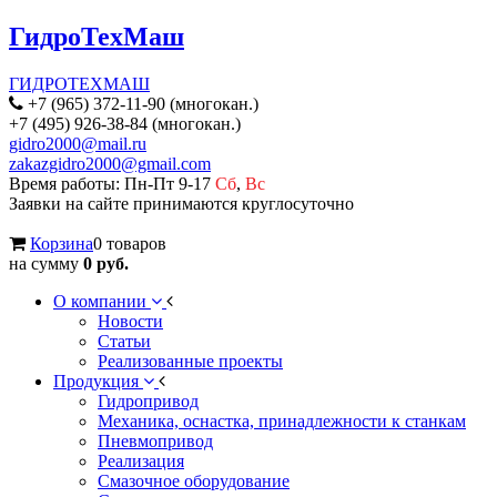
ГидроТехМаш
ГИДРОТЕХМАШ
+7 (965) 372-11-90 (многокан.)
+7 (495) 926-38-84 (многокан.)
gidro2000@mail.ru
zakazgidro2000@gmail.com
Время работы: Пн-Пт 9-17
Сб
,
Вс
Заявки на сайте принимаются круглосуточно
Корзина
0 товаров
на сумму
0 руб.
О компании
Новости
Статьи
Реализованные проекты
Продукция
Гидропривод
Механика, оснастка, принадлежности к станкам
Пневмопривод
Реализация
Смазочное оборудование