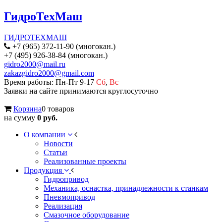
ГидроТехМаш
ГИДРОТЕХМАШ
+7 (965) 372-11-90 (многокан.)
+7 (495) 926-38-84 (многокан.)
gidro2000@mail.ru
zakazgidro2000@gmail.com
Время работы: Пн-Пт 9-17
Сб
,
Вс
Заявки на сайте принимаются круглосуточно
Корзина
0 товаров
на сумму
0 руб.
О компании
Новости
Статьи
Реализованные проекты
Продукция
Гидропривод
Механика, оснастка, принадлежности к станкам
Пневмопривод
Реализация
Смазочное оборудование