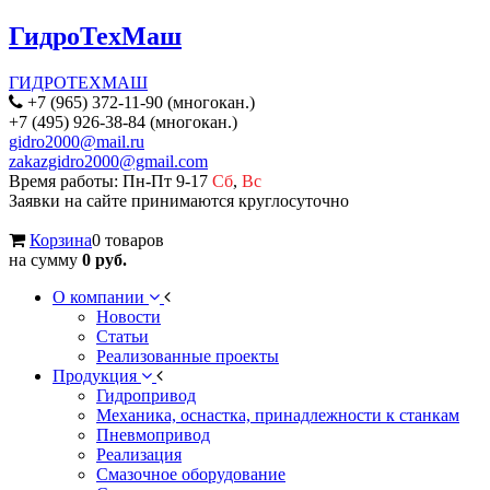
ГидроТехМаш
ГИДРОТЕХМАШ
+7 (965) 372-11-90 (многокан.)
+7 (495) 926-38-84 (многокан.)
gidro2000@mail.ru
zakazgidro2000@gmail.com
Время работы: Пн-Пт 9-17
Сб
,
Вс
Заявки на сайте принимаются круглосуточно
Корзина
0 товаров
на сумму
0 руб.
О компании
Новости
Статьи
Реализованные проекты
Продукция
Гидропривод
Механика, оснастка, принадлежности к станкам
Пневмопривод
Реализация
Смазочное оборудование