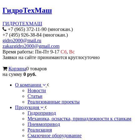
ГидроТехМаш
ГИДРОТЕХМАШ
+7 (965) 372-11-90 (многокан.)
+7 (495) 926-38-84 (многокан.)
gidro2000@mail.ru
zakazgidro2000@gmail.com
Время работы: Пн-Пт 9-17
Сб
,
Вс
Заявки на сайте принимаются круглосуточно
Корзина
0 товаров
на сумму
0 руб.
О компании
Новости
Статьи
Реализованные проекты
Продукция
Гидропривод
Механика, оснастка, принадлежности к станкам
Пневмопривод
Реализация
Смазочное оборудование