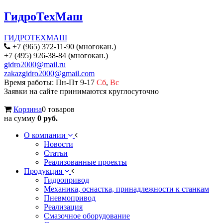
ГидроТехМаш
ГИДРОТЕХМАШ
+7 (965) 372-11-90 (многокан.)
+7 (495) 926-38-84 (многокан.)
gidro2000@mail.ru
zakazgidro2000@gmail.com
Время работы: Пн-Пт 9-17
Сб
,
Вс
Заявки на сайте принимаются круглосуточно
Корзина
0 товаров
на сумму
0 руб.
О компании
Новости
Статьи
Реализованные проекты
Продукция
Гидропривод
Механика, оснастка, принадлежности к станкам
Пневмопривод
Реализация
Смазочное оборудование