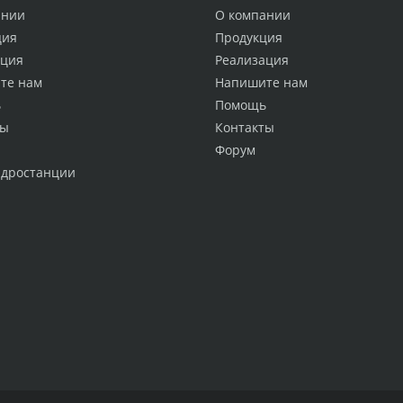
ании
О компании
ция
Продукция
ация
Реализация
те нам
Напишите нам
ь
Помощь
ты
Контакты
Форум
идростанции