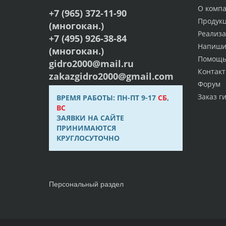
О комп
+7 (965) 372-11-90
Продук
(многокан.)
Реализ
+7 (495) 926-38-84
Напиши
(многокан.)
Помощ
gidro2000@mail.ru
Контак
zakazgidro2000@gmail.com
Форум
Заказ г
ВРЕМЯ РАБОТЫ: ПН-ПТ 9-17
СБ
,
ВС
ЗАЯВКИ НА САЙТЕ
ПРИНИМАЮТСЯ
КРУГЛОСУТОЧНО
Персональный раздел