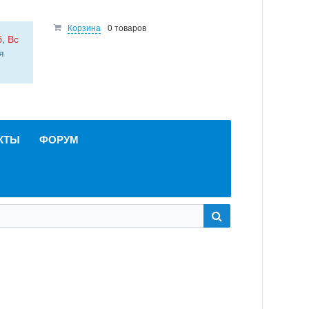
Корзина
0 товаров
б
,
Вс
я
КТЫ
ФОРУМ