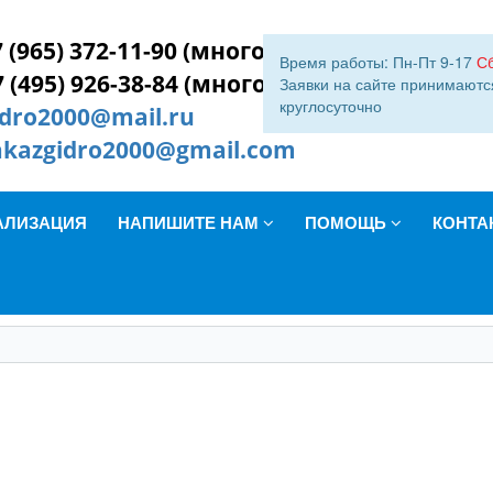
 (965) 372-11-90 (многокан.)
Время работы: Пн-Пт 9-17
С
7 (495) 926-38-84 (многокан.)
Заявки на сайте принимаютс
круглосуточно
idro2000@mail.ru
akazgidro2000@gmail.com
АЛИЗАЦИЯ
НАПИШИТЕ НАМ
ПОМОЩЬ
КОНТА