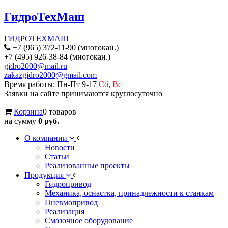
ГидроТехМаш
ГИДРОТЕХМАШ
+7 (965) 372-11-90 (многокан.)
+7 (495) 926-38-84 (многокан.)
gidro2000@mail.ru
zakazgidro2000@gmail.com
Время работы: Пн-Пт 9-17
Сб
,
Вс
Заявки на сайте принимаются круглосуточно
Корзина
0 товаров
на сумму
0 руб.
О компании
Новости
Статьи
Реализованные проекты
Продукция
Гидропривод
Механика, оснастка, принадлежности к станкам
Пневмопривод
Реализация
Смазочное оборудование