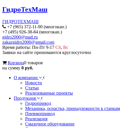
ГидроТехМаш
ГИДРОТЕХМАШ
+7 (965) 372-11-90 (многокан.)
+7 (495) 926-38-84 (многокан.)
gidro2000@mail.ru
zakazgidro2000@gmail.com
Время работы: Пн-Пт 9-17
Сб
,
Вс
Заявки на сайте принимаются круглосуточно
Корзина
0 товаров
на сумму
0 руб.
О компании
Новости
Статьи
Реализованные проекты
Продукция
Гидропривод
Механика, оснастка, принадлежности к станкам
Пневмопривод
Реализация
Смазочное оборудование