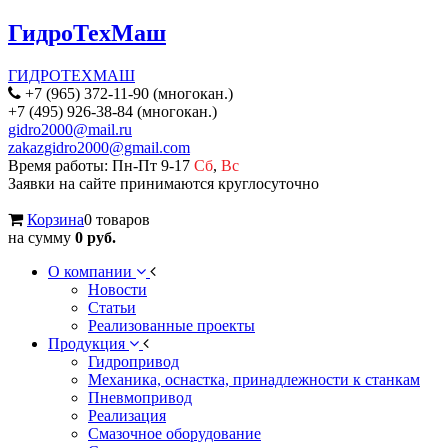
ГидроТехМаш
ГИДРОТЕХМАШ
+7 (965) 372-11-90 (многокан.)
+7 (495) 926-38-84 (многокан.)
gidro2000@mail.ru
zakazgidro2000@gmail.com
Время работы: Пн-Пт 9-17
Сб
,
Вс
Заявки на сайте принимаются круглосуточно
Корзина
0 товаров
на сумму
0 руб.
О компании
Новости
Статьи
Реализованные проекты
Продукция
Гидропривод
Механика, оснастка, принадлежности к станкам
Пневмопривод
Реализация
Смазочное оборудование