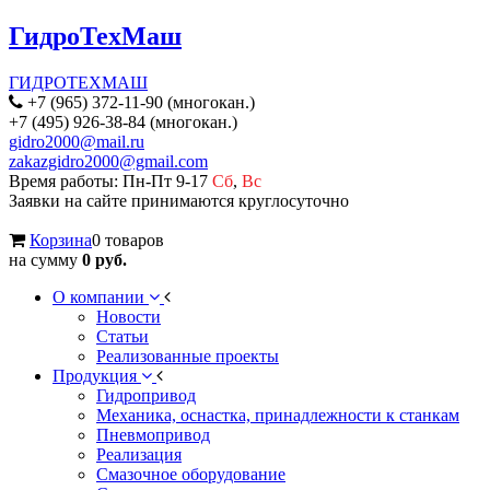
ГидроТехМаш
ГИДРОТЕХМАШ
+7 (965) 372-11-90 (многокан.)
+7 (495) 926-38-84 (многокан.)
gidro2000@mail.ru
zakazgidro2000@gmail.com
Время работы: Пн-Пт 9-17
Сб
,
Вс
Заявки на сайте принимаются круглосуточно
Корзина
0 товаров
на сумму
0 руб.
О компании
Новости
Статьи
Реализованные проекты
Продукция
Гидропривод
Механика, оснастка, принадлежности к станкам
Пневмопривод
Реализация
Смазочное оборудование