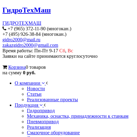
ГидроТехМаш
ГИДРОТЕХМАШ
+7 (965) 372-11-90 (многокан.)
+7 (495) 926-38-84 (многокан.)
gidro2000@mail.ru
zakazgidro2000@gmail.com
Время работы: Пн-Пт 9-17
Сб
,
Вс
Заявки на сайте принимаются круглосуточно
Корзина
0 товаров
на сумму
0 руб.
О компании
Новости
Статьи
Реализованные проекты
Продукция
Гидропривод
Механика, оснастка, принадлежности к станкам
Пневмопривод
Реализация
Смазочное оборудование