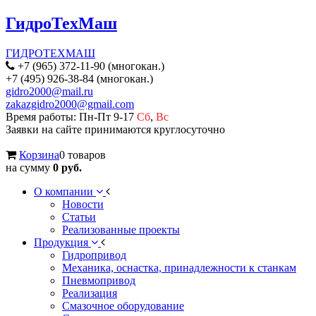
ГидроТехМаш
ГИДРОТЕХМАШ
+7 (965) 372-11-90 (многокан.)
+7 (495) 926-38-84 (многокан.)
gidro2000@mail.ru
zakazgidro2000@gmail.com
Время работы: Пн-Пт 9-17
Сб
,
Вс
Заявки на сайте принимаются круглосуточно
Корзина
0 товаров
на сумму
0 руб.
О компании
Новости
Статьи
Реализованные проекты
Продукция
Гидропривод
Механика, оснастка, принадлежности к станкам
Пневмопривод
Реализация
Смазочное оборудование