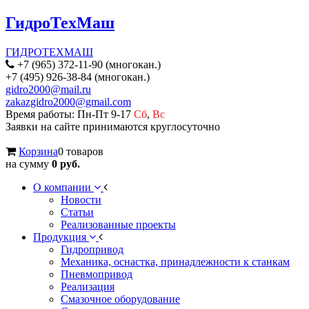
ГидроТехМаш
ГИДРОТЕХМАШ
+7 (965) 372-11-90 (многокан.)
+7 (495) 926-38-84 (многокан.)
gidro2000@mail.ru
zakazgidro2000@gmail.com
Время работы: Пн-Пт 9-17
Сб
,
Вс
Заявки на сайте принимаются круглосуточно
Корзина
0 товаров
на сумму
0 руб.
О компании
Новости
Статьи
Реализованные проекты
Продукция
Гидропривод
Механика, оснастка, принадлежности к станкам
Пневмопривод
Реализация
Смазочное оборудование