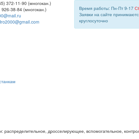
5) 372-11-90 (многокан.)
Время работы: Пн-Пт 9-17
С
) 926-38-84 (многокан.)
Заявки на сайте принимаютс
00@mail.ru
круглосуточно
dro2000@gmail.com
станкам
и: распределительное, дросселирующее, вспомогательное, контро