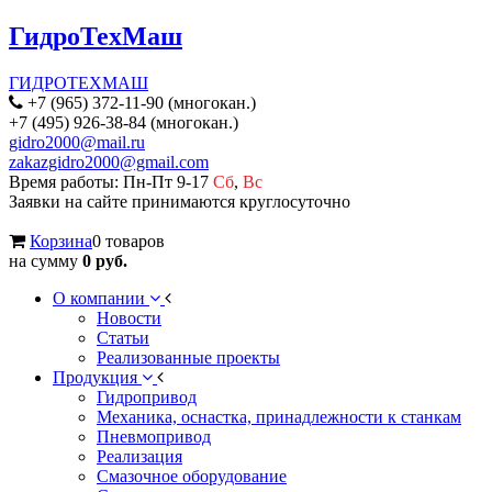
ГидроТехМаш
ГИДРОТЕХМАШ
+7 (965) 372-11-90 (многокан.)
+7 (495) 926-38-84 (многокан.)
gidro2000@mail.ru
zakazgidro2000@gmail.com
Время работы: Пн-Пт 9-17
Сб
,
Вс
Заявки на сайте принимаются круглосуточно
Корзина
0 товаров
на сумму
0 руб.
О компании
Новости
Статьи
Реализованные проекты
Продукция
Гидропривод
Механика, оснастка, принадлежности к станкам
Пневмопривод
Реализация
Смазочное оборудование