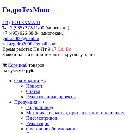
ГидроТехМаш
ГИДРОТЕХМАШ
+7 (965) 372-11-90 (многокан.)
+7 (495) 926-38-84 (многокан.)
gidro2000@mail.ru
zakazgidro2000@gmail.com
Время работы: Пн-Пт 9-17
Сб
,
Вс
Заявки на сайте принимаются круглосуточно
Корзина
0 товаров
на сумму
0 руб.
О компании
Новости
Статьи
Реализованные проекты
Продукция
Гидропривод
Механика, оснастка, принадлежности к станкам
Пневмопривод
Реализация
Смазочное оборудование