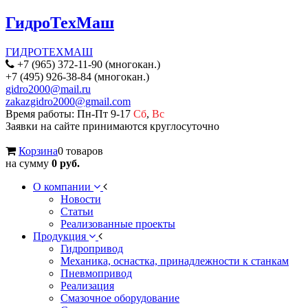
ГидроТехМаш
ГИДРОТЕХМАШ
+7 (965) 372-11-90 (многокан.)
+7 (495) 926-38-84 (многокан.)
gidro2000@mail.ru
zakazgidro2000@gmail.com
Время работы: Пн-Пт 9-17
Сб
,
Вс
Заявки на сайте принимаются круглосуточно
Корзина
0 товаров
на сумму
0 руб.
О компании
Новости
Статьи
Реализованные проекты
Продукция
Гидропривод
Механика, оснастка, принадлежности к станкам
Пневмопривод
Реализация
Смазочное оборудование