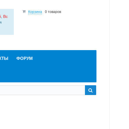
Корзина
0 товаров
б
,
Вс
я
КТЫ
ФОРУМ