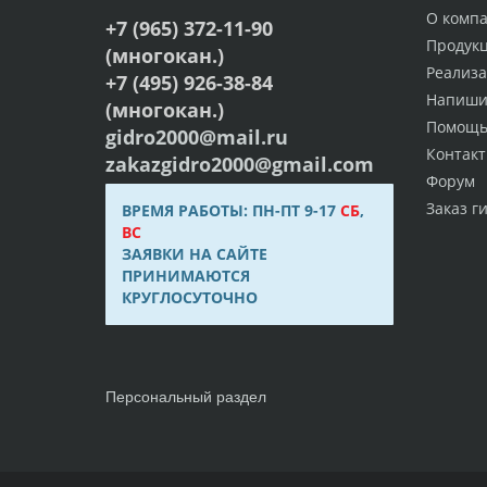
О комп
+7 (965) 372-11-90
Продук
(многокан.)
Реализ
+7 (495) 926-38-84
Напиши
(многокан.)
Помощ
gidro2000@mail.ru
Контак
zakazgidro2000@gmail.com
Форум
Заказ г
ВРЕМЯ РАБОТЫ: ПН-ПТ 9-17
СБ
,
ВС
ЗАЯВКИ НА САЙТЕ
ПРИНИМАЮТСЯ
КРУГЛОСУТОЧНО
Персональный раздел