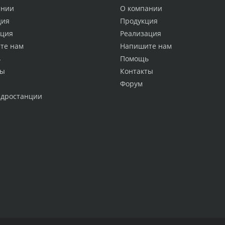
ании
О компании
ция
Продукция
ация
Реализация
те нам
Напишите нам
ь
Помощь
ты
Контакты
Форум
идростанции