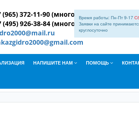
 (965) 372-11-90 (многокан.)
Время работы: Пн-Пт 9-17
С
7 (495) 926-38-84 (многокан.)
Заявки на сайте принимаютс
круглосуточно
idro2000@mail.ru
akazgidro2000@gmail.com
АЛИЗАЦИЯ
НАПИШИТЕ НАМ
ПОМОЩЬ
КОНТА