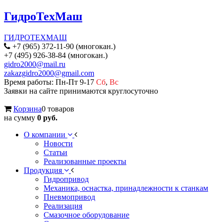
ГидроТехМаш
ГИДРОТЕХМАШ
+7 (965) 372-11-90 (многокан.)
+7 (495) 926-38-84 (многокан.)
gidro2000@mail.ru
zakazgidro2000@gmail.com
Время работы: Пн-Пт 9-17
Сб
,
Вс
Заявки на сайте принимаются круглосуточно
Корзина
0 товаров
на сумму
0 руб.
О компании
Новости
Статьи
Реализованные проекты
Продукция
Гидропривод
Механика, оснастка, принадлежности к станкам
Пневмопривод
Реализация
Смазочное оборудование