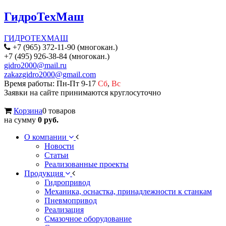
ГидроТехМаш
ГИДРОТЕХМАШ
+7 (965) 372-11-90 (многокан.)
+7 (495) 926-38-84 (многокан.)
gidro2000@mail.ru
zakazgidro2000@gmail.com
Время работы: Пн-Пт 9-17
Сб
,
Вс
Заявки на сайте принимаются круглосуточно
Корзина
0 товаров
на сумму
0 руб.
О компании
Новости
Статьи
Реализованные проекты
Продукция
Гидропривод
Механика, оснастка, принадлежности к станкам
Пневмопривод
Реализация
Смазочное оборудование