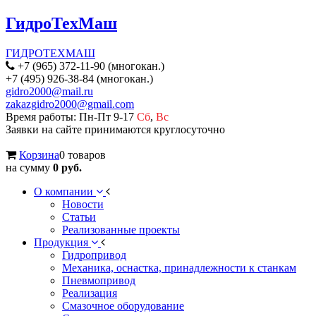
ГидроТехМаш
ГИДРОТЕХМАШ
+7 (965) 372-11-90 (многокан.)
+7 (495) 926-38-84 (многокан.)
gidro2000@mail.ru
zakazgidro2000@gmail.com
Время работы: Пн-Пт 9-17
Сб
,
Вс
Заявки на сайте принимаются круглосуточно
Корзина
0 товаров
на сумму
0 руб.
О компании
Новости
Статьи
Реализованные проекты
Продукция
Гидропривод
Механика, оснастка, принадлежности к станкам
Пневмопривод
Реализация
Смазочное оборудование