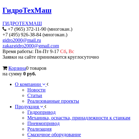
ГидроТехМаш
ГИДРОТЕХМАШ
+7 (965) 372-11-90 (многокан.)
+7 (495) 926-38-84 (многокан.)
gidro2000@mail.ru
zakazgidro2000@gmail.com
Время работы: Пн-Пт 9-17
Сб
,
Вс
Заявки на сайте принимаются круглосуточно
Корзина
0 товаров
на сумму
0 руб.
О компании
Новости
Статьи
Реализованные проекты
Продукция
Гидропривод
Механика, оснастка, принадлежности к станкам
Пневмопривод
Реализация
Смазочное оборудование