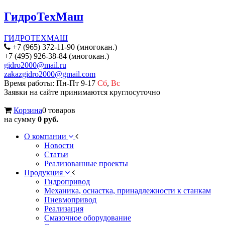
ГидроТехМаш
ГИДРОТЕХМАШ
+7 (965) 372-11-90 (многокан.)
+7 (495) 926-38-84 (многокан.)
gidro2000@mail.ru
zakazgidro2000@gmail.com
Время работы: Пн-Пт 9-17
Сб
,
Вс
Заявки на сайте принимаются круглосуточно
Корзина
0 товаров
на сумму
0 руб.
О компании
Новости
Статьи
Реализованные проекты
Продукция
Гидропривод
Механика, оснастка, принадлежности к станкам
Пневмопривод
Реализация
Смазочное оборудование