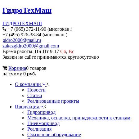
ГидроТехМаш
ГИДРОТЕХМАШ
+7 (965) 372-11-90 (многокан.)
+7 (495) 926-38-84 (многокан.)
gidro2000@mail.ru
zakazgidro2000@gmail.com
Время работы: Пн-Пт 9-17
Сб
,
Вс
Заявки на сайте принимаются круглосуточно
Корзина
0 товаров
на сумму
0 руб.
О компании
Новости
Статьи
Реализованные проекты
Продукция
Гидропривод
Механика, оснастка, принадлежности к станкам
Пневмопривод
Реализация
Смазочное оборудование