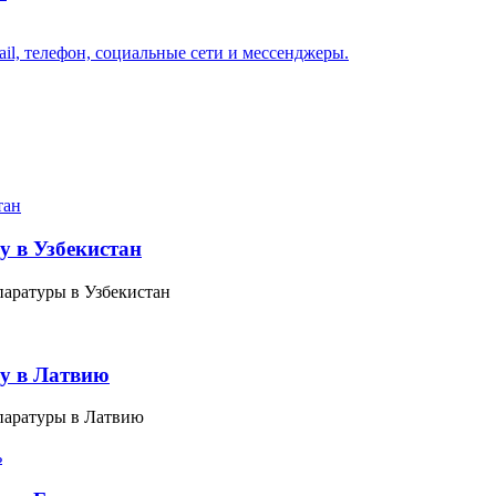
il, телефон, социальные сети и мессенджеры.
у в Узбекистан
аратуры в Узбекистан
у в Латвию
паратуры в Латвию