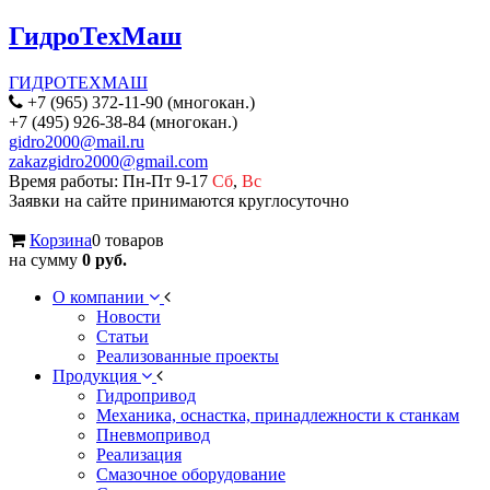
ГидроТехМаш
ГИДРОТЕХМАШ
+7 (965) 372-11-90 (многокан.)
+7 (495) 926-38-84 (многокан.)
gidro2000@mail.ru
zakazgidro2000@gmail.com
Время работы: Пн-Пт 9-17
Сб
,
Вс
Заявки на сайте принимаются круглосуточно
Корзина
0 товаров
на сумму
0 руб.
О компании
Новости
Статьи
Реализованные проекты
Продукция
Гидропривод
Механика, оснастка, принадлежности к станкам
Пневмопривод
Реализация
Смазочное оборудование