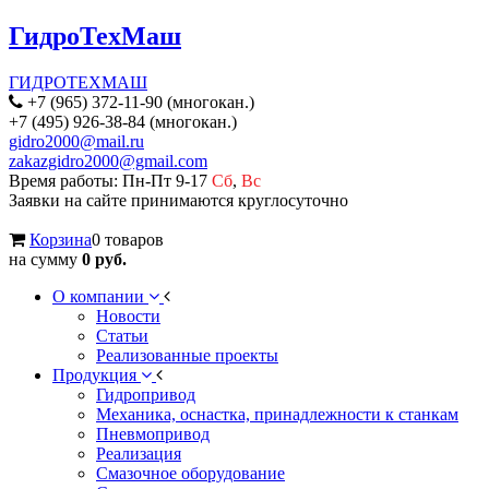
ГидроТехМаш
ГИДРОТЕХМАШ
+7 (965) 372-11-90 (многокан.)
+7 (495) 926-38-84 (многокан.)
gidro2000@mail.ru
zakazgidro2000@gmail.com
Время работы: Пн-Пт 9-17
Сб
,
Вс
Заявки на сайте принимаются круглосуточно
Корзина
0 товаров
на сумму
0 руб.
О компании
Новости
Статьи
Реализованные проекты
Продукция
Гидропривод
Механика, оснастка, принадлежности к станкам
Пневмопривод
Реализация
Смазочное оборудование