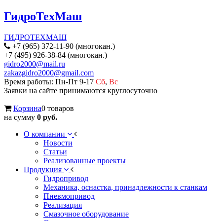
ГидроТехМаш
ГИДРОТЕХМАШ
+7 (965) 372-11-90 (многокан.)
+7 (495) 926-38-84 (многокан.)
gidro2000@mail.ru
zakazgidro2000@gmail.com
Время работы: Пн-Пт 9-17
Сб
,
Вс
Заявки на сайте принимаются круглосуточно
Корзина
0 товаров
на сумму
0 руб.
О компании
Новости
Статьи
Реализованные проекты
Продукция
Гидропривод
Механика, оснастка, принадлежности к станкам
Пневмопривод
Реализация
Смазочное оборудование