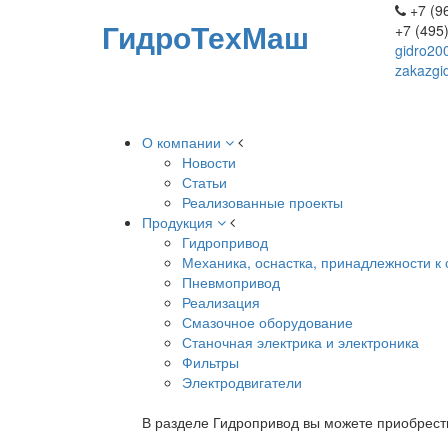
+7 (96
ГидроТехМаш
+7 (495
gidro20
zakazgi
О компании
Новости
Статьи
Реализованные проекты
Продукция
Гидропривод
Механика, оснастка, принадлежности к 
Пневмопривод
Реализация
Смазочное оборудование
Станочная электрика и электроника
Фильтры
Электродвигатели
В разделе Гидропривод вы можете приобрест