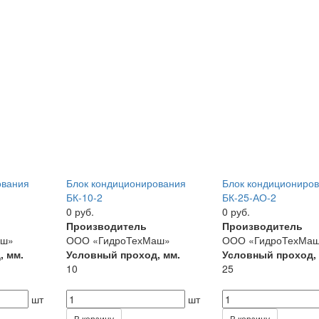
ования
Блок кондиционирования
Блок кондициониро
БК-10-2
БК-25-АО-2
0 руб.
0 руб.
Производитель
Производитель
аш»
ООО «ГидроТехМаш»
ООО «ГидроТехМа
, мм.
Условный проход, мм.
Условный проход,
10
25
шт
шт
В корзину
В корзину