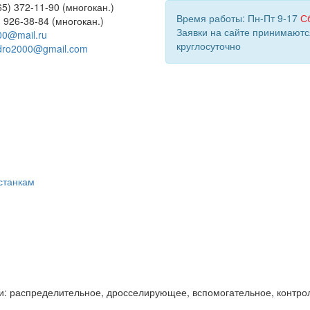
5) 372-11-90 (многокан.)
Время работы: Пн-Пт 9-17
С
) 926-38-84 (многокан.)
Заявки на сайте принимаютс
00@mail.ru
круглосуточно
dro2000@gmail.com
станкам
и: распределительное, дросселирующее, вспомогательное, контро