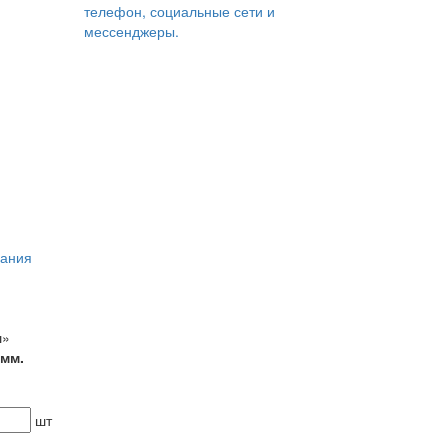
телефон, социальные сети и
мессенджеры.
вания
ш»
 мм.
шт