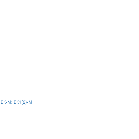
 БК-М; БК1(2)-М