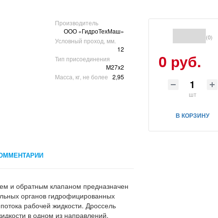
Производитель
ООО «ГидроТехМаш»
(0)
Условный проход, мм.
12
0 руб.
Тип присоединения
M27x2
Масса, кг, не более
2,95
шт
В КОРЗИНУ
ОММЕНТАРИИ
ем и обратным клапаном предназначен
ельных органов гидрофицированных
потока рабочей жидкости. Дроссель
идкости в одном из направлений.