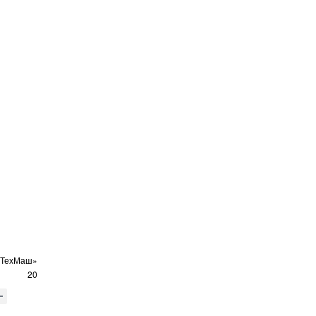
оТехМаш»
20