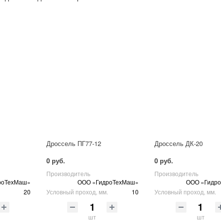
Дроссель ПГ77-12
Дроссель ДК-20
0 руб.
0 руб.
Производитель
Производитель
роТехМаш»
ООО «ГидроТехМаш»
ООО «Гидр
20
Условный проход, мм.
10
Условный проход, мм.
шт
шт