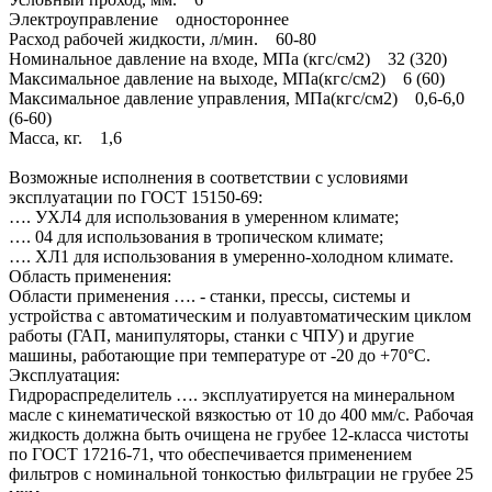
Электроуправление одностороннее
Расход рабочей жидкости, л/мин. 60-80
Номинальное давление на входе, МПа (кгс/см2) 32 (320)
Максимальное давление на выходе, МПа(кгс/см2) 6 (60)
Максимальное давление управления, МПа(кгс/см2) 0,6-6,0
(6-60)
Масса, кг. 1,6
Возможные исполнения в соответствии с условиями
эксплуатации по ГОСТ 15150-69:
…. УХЛ4 для использования в умеренном климате;
…. 04 для использования в тропическом климате;
…. ХЛ1 для использования в умеренно-холодном климате.
Область применения:
Области применения …. - станки, прессы, системы и
устройства с автоматическим и полуавтоматическим циклом
работы (ГАП, манипуляторы, станки с ЧПУ) и другие
машины, работающие при температуре от -20 до +70°C.
Эксплуатация:
Гидрораспределитель …. эксплуатируется на минеральном
масле с кинематической вязкостью от 10 до 400 мм/с. Рабочая
жидкость должна быть очищена не грубее 12-класса чистоты
по ГОСТ 17216-71, что обеспечивается применением
фильтров с номинальной тонкостью фильтрации не грубее 25