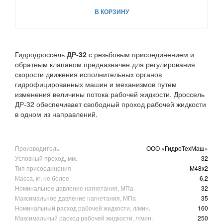
В КОРЗИНУ
Гидродроссель
ДР-32
с резьбовым присоединением и
обратным клапаном предназначен для регулирования
скорости движения исполнительных органов
гидрофицированных машин и механизмов путем
изменения величины потока рабочей жидкости. Дроссель
ДР-32 обеспечивает свободный проход рабочей жидкости
в одном из направлений.
Производитель
ООО «ГидроТехМаш»
Условный проход, мм.
32
Тип присоединения
M48x2
Масса, кг, не более
6,2
Номинальное давление нагнетания, МПа
32
Максимальное давление нагнетания, МПа
35
Номинальный расход рабочей жидкости, л/мин.
160
Максимальный расход рабочей жидкости, л/мин.
250