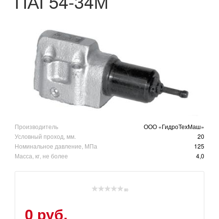
ПАГ54-34М
Производитель
ООО «ГидроТехМаш»
Условный проход, мм.
20
Номинальное давление, МПа
125
Масса, кг, не более
4,0
(0)
0 руб.