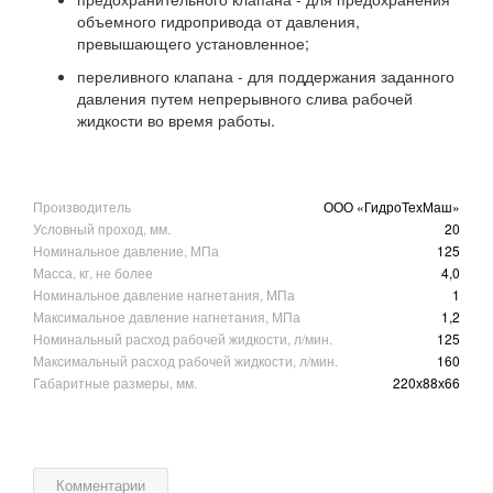
объемного гидропривода от давления,
превышающего установленное;
переливного клапана - для поддержания заданного
давления путем непрерывного слива рабочей
жидкости во время работы.
Производитель
ООО «ГидроТехМаш»
Условный проход, мм.
20
Номинальное давление, МПа
125
Масса, кг, не более
4,0
Номинальное давление нагнетания, МПа
1
Максимальное давление нагнетания, МПа
1,2
Номинальный расход рабочей жидкости, л/мин.
125
Максимальный расход рабочей жидкости, л/мин.
160
Габаритные размеры, мм.
220х88х66
Комментарии