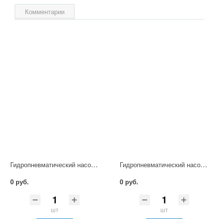
Комментарии
Гидропневматический насос НП 8/250М
Гидропневматический насос НП 1/320М
0 руб.
0 руб.
шт
шт