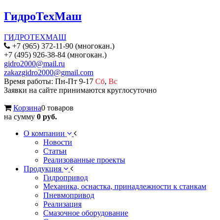
ГидроТехМаш
ГИДРОТЕХМАШ
+7 (965) 372-11-90 (многокан.)
+7 (495) 926-38-84 (многокан.)
gidro2000@mail.ru
zakazgidro2000@gmail.com
Время работы: Пн-Пт 9-17
Сб
,
Вс
Заявки на сайте принимаются круглосуточно
Корзина
0 товаров
на сумму
0 руб.
О компании
Новости
Статьи
Реализованные проекты
Продукция
Гидропривод
Механика, оснастка, принадлежности к станкам
Пневмопривод
Реализация
Смазочное оборудование