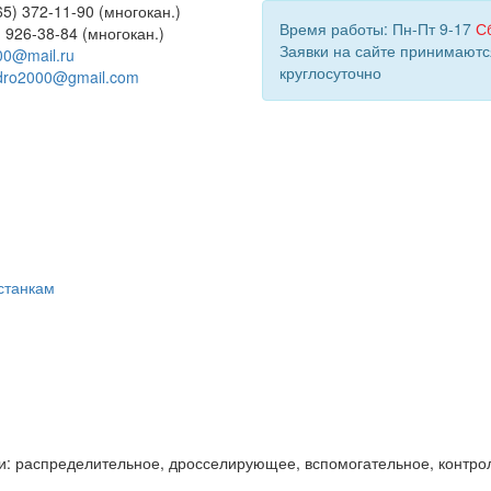
5) 372-11-90 (многокан.)
Время работы: Пн-Пт 9-17
С
) 926-38-84 (многокан.)
Заявки на сайте принимаютс
00@mail.ru
круглосуточно
dro2000@gmail.com
станкам
и: распределительное, дросселирующее, вспомогательное, контро