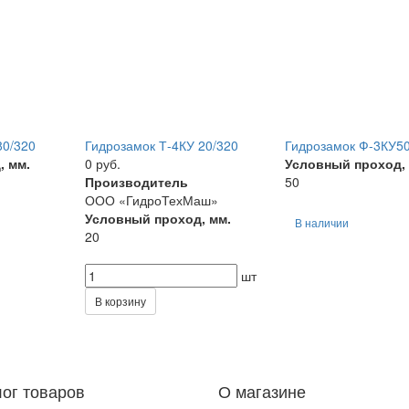
80/320
Гидрозамок Т-4КУ 20/320
Гидрозамок Ф-3КУ50
, мм.
0 руб.
Условный проход,
Производитель
50
ООО «ГидроТехМаш»
Условный проход, мм.
В наличии
20
шт
В корзину
лог товаров
О магазине