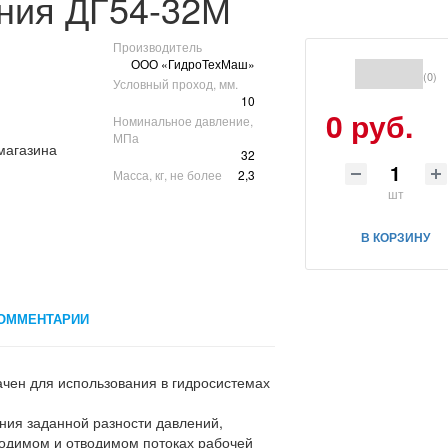
ния ДГ54-32М
Производитель
ООО «ГидроТехМаш»
(0)
Условный проход, мм.
10
0 руб.
Номинальное давление,
МПа
32
Масса, кг, не более
2,3
шт
В КОРЗИНУ
ОММЕНТАРИИ
чен для использования в гидросистемах
ния заданной разности давлений,
одимом и отводимом потоках рабочей