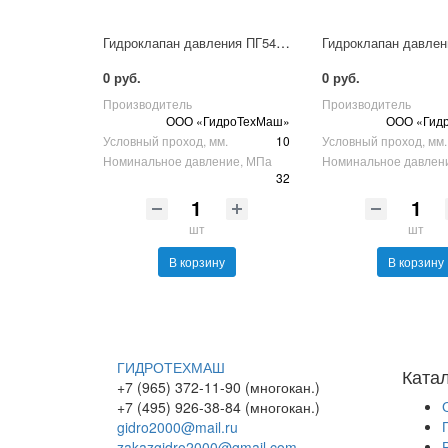
Гидроклапан давления ПГ54-32М
0 руб.
0 руб.
Производитель
Производитель
ООО «ГидроТехМаш»
ООО «Гид
Условный проход, мм.
10
Условный проход, мм.
Номинальное давление, МПа
Номинальное давлен
32
шт
шт
В корзину
В корзину
ГИДРОТЕХМАШ
Ката
+7 (965) 372-11-90 (многокан.)
+7 (495) 926-38-84 (многокан.)
gidro2000@mail.ru
zakazgidro2000@gmail.com