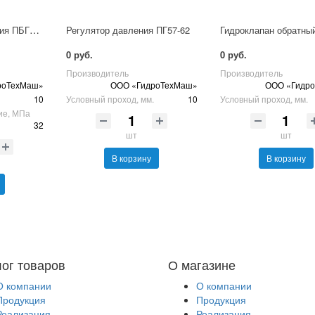
Гидроклапан давления ПБГ54-32М
Регулятор давления ПГ57-62
Гидроклапан обратный
0 руб.
0 руб.
Производитель
Производитель
роТехМаш»
ООО «ГидроТехМаш»
ООО «Гидр
10
Условный проход, мм.
10
Условный проход, мм.
ие, МПа
32
шт
шт
В корзину
В корзину
лог товаров
О магазине
О компании
О компании
Продукция
Продукция
Реализация
Реализация