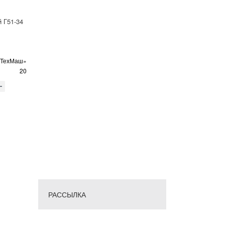
 Г51-34
оТехМаш»
20
РАССЫЛКА