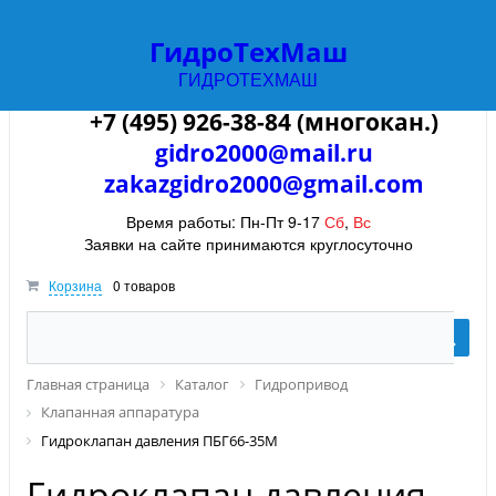
ГидроТехМаш
ГИДРОТЕХМАШ
+7 (965) 372-11-90 (многокан.)
+7 (495) 926-38-84 (многокан.)
gidro2000@mail.ru
zakazgidro2000@gmail.com
Время работы: Пн-Пт 9-17
Сб
,
Вс
Заявки на сайте принимаются круглосуточно
Корзина
0 товаров
Главная страница
Каталог
Гидропривод
Клапанная аппаратура
Гидроклапан давления ПБГ66-35М
Гидроклапан давления